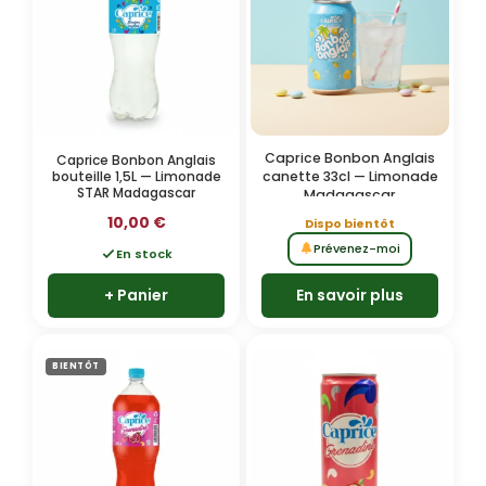
Caprice Bonbon Anglais
Caprice Bonbon Anglais
bouteille 1,5L — Limonade
canette 33cl — Limonade
STAR Madagascar
Madagascar
10,00
€
Dispo bientôt
Prévenez-moi
En stock
+ Panier
En savoir plus
BIENTÔT