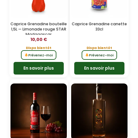
Caprice Grenadine bouteille
Caprice Grenadine canette
1,5L — Limonade rouge STAR
33cl
Madagascar
10,00
€
Dispo bientôt
Dispo bientôt
Prévenez-moi
Prévenez-moi
En savoir plus
En savoir plus