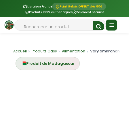
Livraison France
Point Relais OFFERT dès 60€
Produits 100% authentiques
Paiement sécurisé
Aller
Rechercher
au
contenu
Menu
Accueil
Produits Gasy
Alimentation
Vary amin’anana — Riz a
Produit de Madagascar