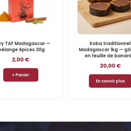
ry TAF Madagascar —
Koba traditionnel
élange épices 30g
Madagascar 1kg — gâ
en feuille de banan
2,00
€
20,00
€
+ Panier
En savoir plus