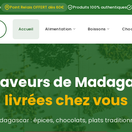
e
Point Relais OFFERT dès 60€
Produits 100% authentiques
Accueil
Alimentation
Boissons
Choc
saveurs de Madag
livrées chez vous
agascar : épices, chocolats, plats tradition