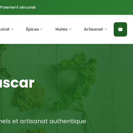
Paiement sécurisé
olat
Épices
Huiles
Artisanat
ascar
nels et artisanat authentique