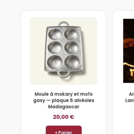
Moule à mokary et mofo
A
gasy — plaque 6 alvéoles
Lan
Madagascar
20,00
€
+ Panier