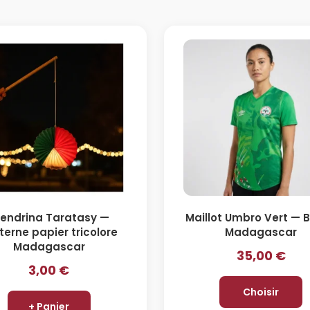
rendrina Taratasy —
Maillot Umbro Vert — 
terne papier tricolore
Madagascar
Madagascar
35,00
€
3,00
€
Choisir
+ Panier