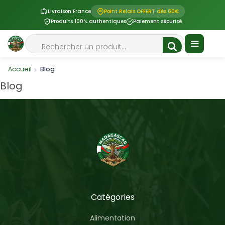
Livraison France
Point Relais OFFERT dès 60€
Produits 100% authentiques
Paiement sécurisé
Aller
Rechercher
au
contenu
Menu
Accueil
Blog
Blog
Catégories
Alimentation