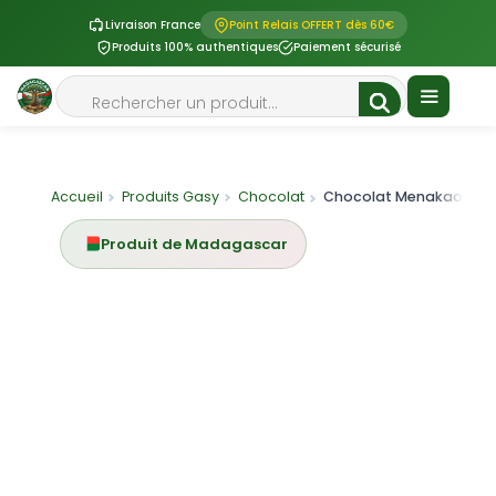
Livraison France
Point Relais OFFERT dès 60€
Produits 100% authentiques
Paiement sécurisé
Aller
Rechercher
au
contenu
Menu
Accueil
Produits Gasy
Chocolat
Chocolat Menakao Combava & Bai
Produit de Madagascar