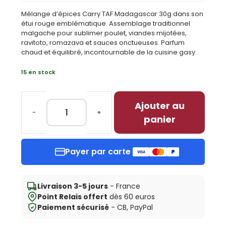
Mélange d’épices Carry TAF Madagascar 30g dans son
étui rouge emblématique. Assemblage traditionnel
malgache pour sublimer poulet, viandes mijotées,
ravitoto, romazava et sauces onctueuses. Parfum
chaud et équilibré, incontournable de la cuisine gasy.
15 en stock
Ajouter au
quantité
panier
de
Carry
TAF
Payer par carte
Madagascar
—
mélange
épices
Livraison 3-5 jours
- France
30g
Point Relais offert
dès 60 euros
Paiement sécurisé
- CB, PayPal