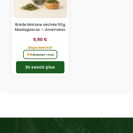
Brède Mafane séchée 50g
Madagascar — Anamalao
5,90
€
Dispo bientôt
Prévenez-moi
En savoir plus