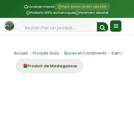
Livraison France
Point Relais OFFERT dès 60€
Produits 100% authentiques
Paiement sécurisé
Aller
Rechercher
au
contenu
Menu
Accueil
Produits Gasy
Épices et Condiments
Carry TAF 
Produit de Madagascar