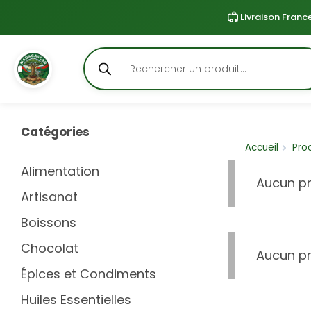
Livraison Franc
Aller
Rechercher
au
contenu
Catégories
Accueil
Pro
Alimentation
Aucun pr
Artisanat
Boissons
Chocolat
Aucun pr
Épices et Condiments
Huiles Essentielles