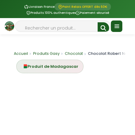
Livraison France
Point Relais OFFERT dès 60€
Produits 100% authentiques
Paiement sécurisé
Aller
Rechercher
au
contenu
Menu
Accueil
Produits Gasy
Chocolat
Chocolat Robert Noir 75% Te
Produit de Madagascar