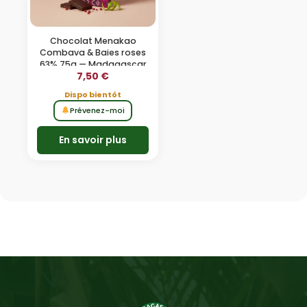
Chocolat Menakao
Combava & Baies roses
63% 75g — Madagascar
7,50
€
Dispo bientôt
Prévenez-moi
En savoir plus