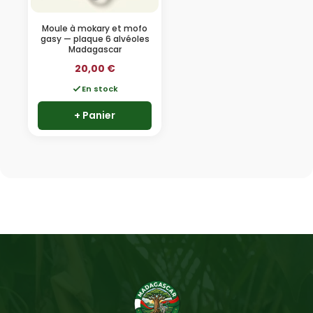
Moule à mokary et mofo
gasy — plaque 6 alvéoles
Madagascar
20,00
€
En stock
+ Panier