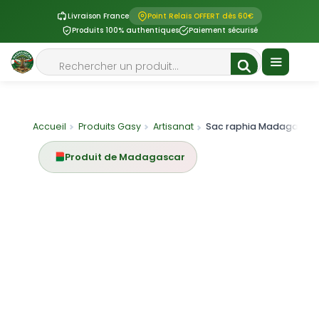
Livraison France
Point Relais OFFERT dès 60€
Produits 100% authentiques
Paiement sécurisé
Aller
Rechercher
au
contenu
Menu
Accueil
Produits Gasy
Artisanat
Sac raphia Madagascar natur
Produit de Madagascar