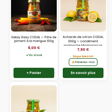
Achards de citron CODAL
Sakay Gasy CODAL — Pâte de
piment à la mangue 100g
200g — condiment
malgache Madagascar
6,00
€
7,50
€
En stock
Dispo bientôt
Prévenez-moi
+ Panier
En savoir plus