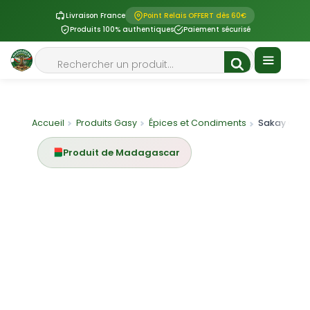
Livraison France
Point Relais OFFERT dès 60€
Produits 100% authentiques
Paiement sécurisé
Aller
Rechercher
au
contenu
Menu
Accueil
Produits Gasy
Épices et Condiments
Sakay Gasy
Produit de Madagascar