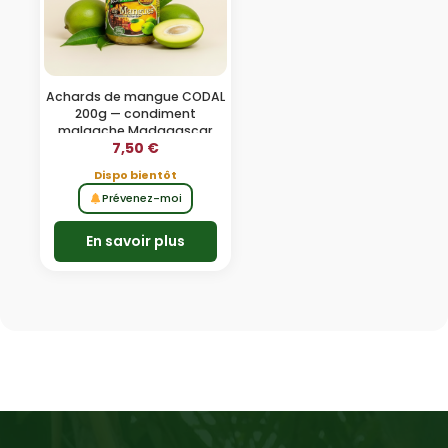
Achards de mangue CODAL
200g — condiment
malgache Madagascar
7,50
€
Dispo bientôt
Prévenez-moi
En savoir plus