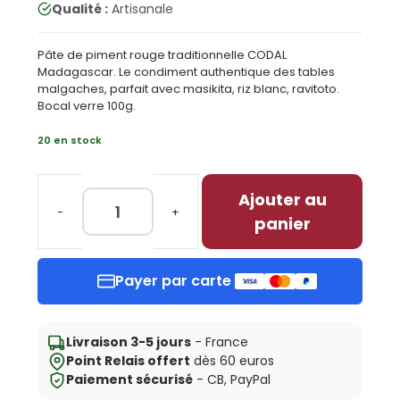
Qualité :
Artisanale
Pâte de piment rouge traditionnelle CODAL
Madagascar. Le condiment authentique des tables
malgaches, parfait avec masikita, riz blanc, ravitoto.
Bocal verre 100g.
20 en stock
Ajouter au
quantité
panier
de
Sakay
Gasy
Payer par carte
CODAL
—
Pâte
de
Livraison 3-5 jours
- France
piment
Point Relais offert
dès 60 euros
rouge
Paiement sécurisé
- CB, PayPal
100g