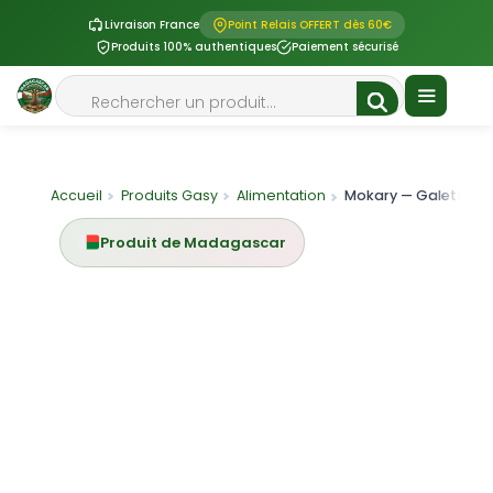
Livraison France
Point Relais OFFERT dès 60€
Produits 100% authentiques
Paiement sécurisé
Aller
Rechercher
au
contenu
Menu
Accueil
Produits Gasy
Alimentation
Mokary — Galettes de riz moell
Produit de Madagascar