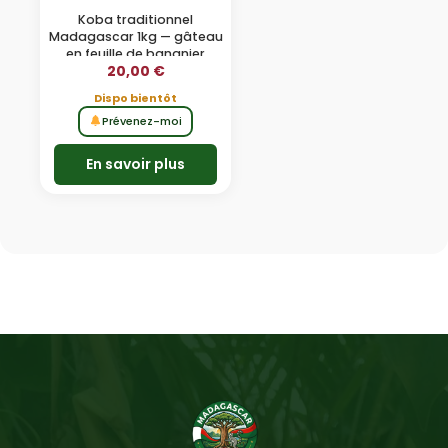
Koba traditionnel
Madagascar 1kg — gâteau
en feuille de bananier
20,00
€
Dispo bientôt
Prévenez-moi
En savoir plus