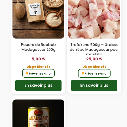
Poudre de Baobab
Trafokena 500g — Graisse
Madagascar 200g
de zébu Madagascar pour
masikita
5,00
€
25,00
€
Dispo bientôt
Dispo bientôt
Prévenez-moi
Prévenez-moi
En savoir plus
En savoir plus