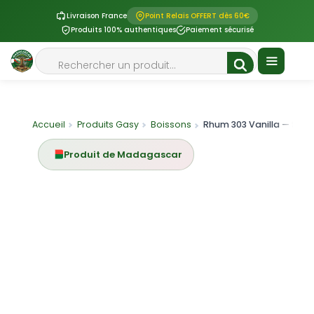
Livraison France
Point Relais OFFERT dès 60€
Produits 100% authentiques
Paiement sécurisé
Aller
Rechercher
au
contenu
Menu
Accueil
Produits Gasy
Boissons
Rhum 303 Vanilla — Spi
Produit de Madagascar