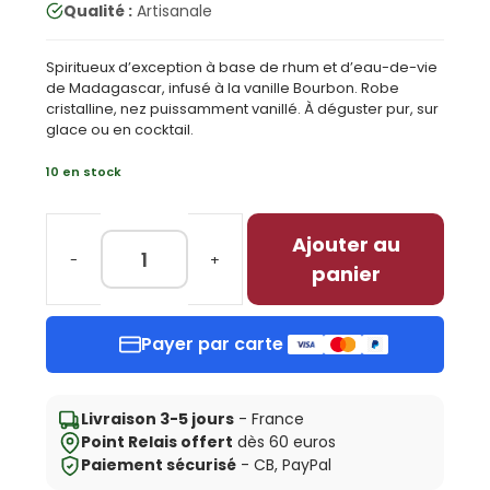
Qualité :
Artisanale
Spiritueux d’exception à base de rhum et d’eau-de-vie
de Madagascar, infusé à la vanille Bourbon. Robe
cristalline, nez puissamment vanillé. À déguster pur, sur
glace ou en cocktail.
10 en stock
Ajouter au
quantité
panier
de
Rhum
303
Payer par carte
Vanilla
—
Spiritueux
Madagascar
Livraison 3-5 jours
- France
Point Relais offert
dès 60 euros
Paiement sécurisé
- CB, PayPal