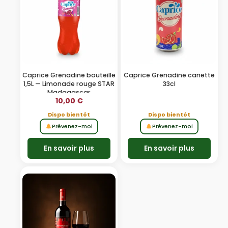
Caprice Grenadine bouteille
Caprice Grenadine canette
1,5L — Limonade rouge STAR
33cl
Madagascar
10,00
€
Dispo bientôt
Dispo bientôt
Prévenez-moi
Prévenez-moi
En savoir plus
En savoir plus