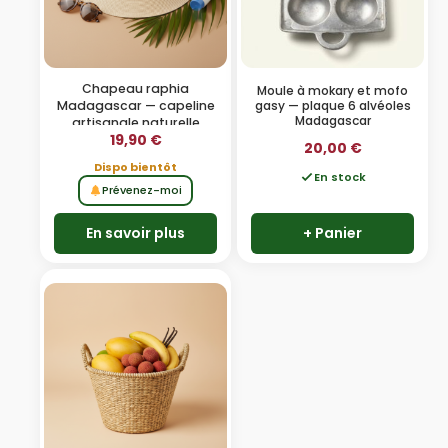
Chapeau raphia
Moule à mokary et mofo
gasy — plaque 6 alvéoles
Madagascar — capeline
Madagascar
artisanale naturelle
19,90
€
20,00
€
Dispo bientôt
En stock
Prévenez-moi
En savoir plus
+ Panier