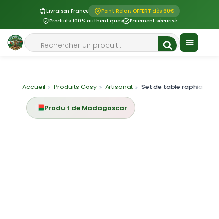
Livraison France
Point Relais OFFERT dès 60€
Produits 100% authentiques
Paiement sécurisé
Aller
Rechercher
au
contenu
Menu
Accueil
Produits Gasy
Artisanat
Set de table raphia Madagasca
Produit de Madagascar