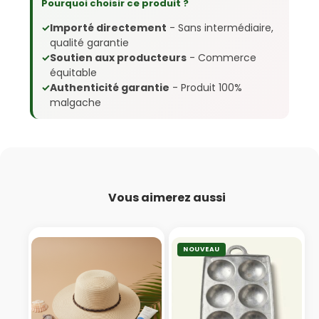
Pourquoi choisir ce produit ?
✓
Importé directement
- Sans intermédiaire,
qualité garantie
✓
Soutien aux producteurs
- Commerce
équitable
✓
Authenticité garantie
- Produit 100%
malgache
Vous aimerez aussi
NOUVEAU