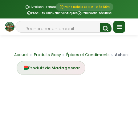
Livraison France
Point Relais OFFERT dès 60€
Produits 100% authentiques
Paiement sécurisé
Aller
Rechercher
au
contenu
Menu
Accueil
Produits Gasy
Épices et Condiments
Achards de man
Produit de Madagascar