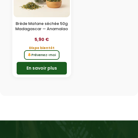
Brède Mafane séchée 50g
Madagascar — Anamalao
5,90
€
Dispo bientôt
Prévenez-moi
En savoir plus