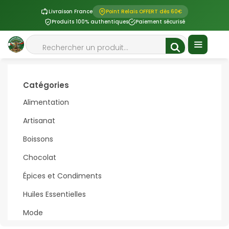
Livraison France
Point Relais OFFERT dès 60€
Produits 100% authentiques
Paiement sécurisé
Aller
Rechercher
au
contenu
Menu
Catégories
Alimentation
Artisanat
Boissons
Chocolat
Épices et Condiments
Huiles Essentielles
Mode